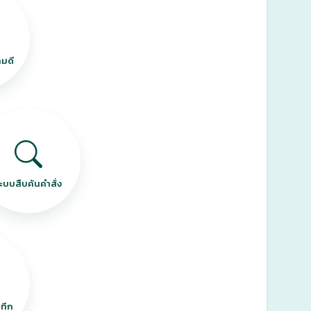
ามดี
ะบบสืบค้นคำสั่ง
ทึก